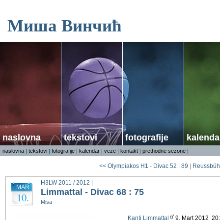
Миша Винчић
naslovna
tekstovi
fotografije
kalenda
naslovna
|
tekstovi
|
fotografije
|
kalendar
|
veze
|
kontakt
|
prethodne sezone
|
<< Olympiakos H1 - Divac 52 : 89
|
Reussbühl 
H3LW 2011 / 2012
|
MAR
Limmattal - Divac 68 : 75
10.
Misa
Kanti Limmattal
9. Mart 2012 2