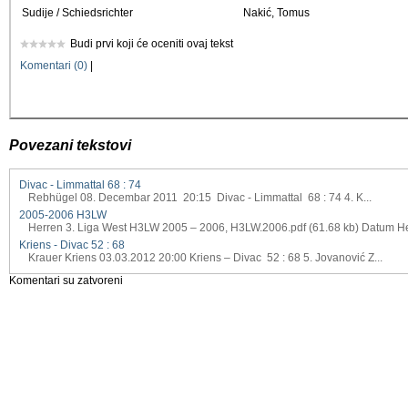
Sudije / Schiedsrichter
Nakić, Tomus
Budi prvi koji će oceniti ovaj tekst
Komentari (0)
|
Povezani tekstovi
Divac - Limmattal 68 : 74
Rebhügel 08. Decembar 2011 20:15 Divac - Limmattal 68 : 74 4. K...
2005-2006 H3LW
Herren 3. Liga West H3LW 2005 – 2006, H3LW.2006.pdf (61.68 kb) Datum Hei
Kriens - Divac 52 : 68
Krauer Kriens 03.03.2012 20:00 Kriens – Divac 52 : 68 5. Jovanović Z...
Komentari su zatvoreni