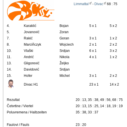
Limmattal
-
Divac
68 : 75
4.
Karaklić
Bojan
5 x 1
5 x 2
5.
Jovanović
Zoran
7.
Rakić
Goran
3 x 1
1 x 2
8.
Marciñczyk
Wojciech
2 x 1
2 x 2
10.
Vlaški
Srdjan
6 x 1
3 x 2
11.
Andrić
Nikola
4 x 1
1 x 2
13.
Gligorević
Željko
14.
Davidović
Srdjan
15.
Hofer
Michel
3 x 1
2 x 2
Divac H1
23 x 1
14 x 2
Rezultat
20 : 13, 35 : 38, 49 : 56, 68 : 75
Četvrtine / Viertel
20 : 13, 15 : 25, 14 : 18, 19 : 19
Poluvremena / Halbzeiten
35 : 38, 33 : 37
Faulovi / Fauls
23 : 20